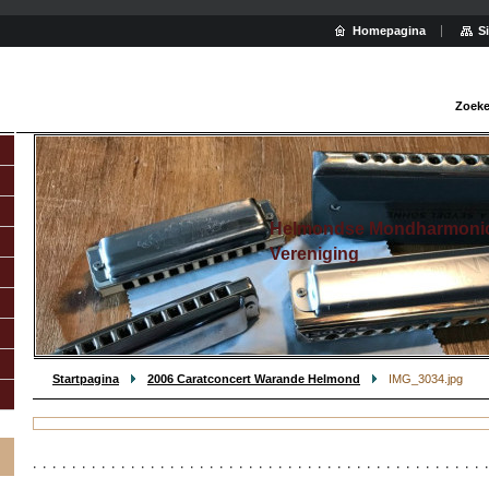
Homepagina
S
Zoeke
Helmondse Mondharmoni
Vereniging
Startpagina
2006 Caratconcert Warande Helmond
IMG_3034.jpg