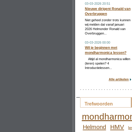
03-03-2026 20:51
Nieuwe dirigent Ronald van
Overbruggen
Niet geheel zonder trots kunnen
wij melden dat vanaf januari
2026 Helmonder Ronald van
Overbruggen...
03-03-2026 00:00
Wil je beginnen met
mondharmonica lessen?
Altijd al mondharmonica willen
(leren) spelen? 4
Introductielessen...
Alle artikelen
Trefwoorden
mondharmon
HMV
Helmond
le