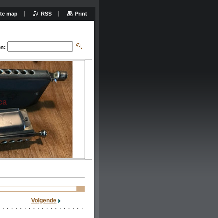
ite map
RSS
Print
n:
ca
Volgende