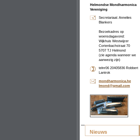
Helmondse Mondharmonica
Vereniging
Secretariaat: Annelies
Blankers
Bezoekadres op
woensdagavond:
Wijkhuis Westwijzer
Cortenbachstraat 70
5707 TJ Helmond
(zie agenda wanneer we
aanwezig zijn)
telnr06 20405836 Robbert
Lantrok
mondharm
onica.he
lmond@gm
ail.com
Nieuws