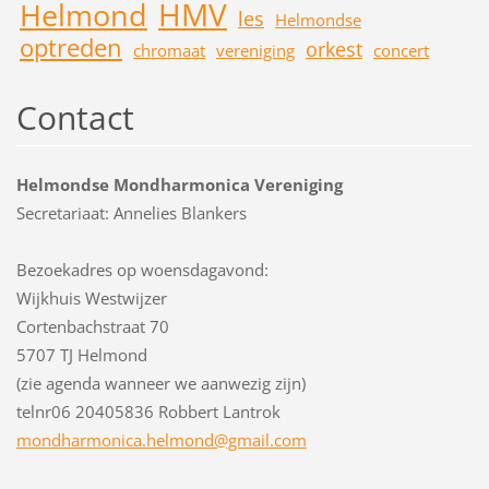
HMV
Helmond
les
Helmondse
optreden
orkest
chromaat
vereniging
concert
Contact
Helmondse Mondharmonica Vereniging
Secretariaat: Annelies Blankers
Bezoekadres op woensdagavond:
Wijkhuis Westwijzer
Cortenbachstraat 70
5707 TJ Helmond
(zie agenda wanneer we aanwezig zijn)
telnr06 20405836 Robbert Lantrok
mondharm
onica.he
lmond@gm
ail.com