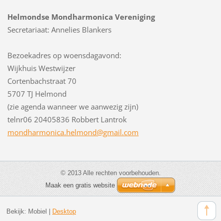
Helmondse Mondharmonica Vereniging
Secretariaat: Annelies Blankers
Bezoekadres op woensdagavond:
Wijkhuis Westwijzer
Cortenbachstraat 70
5707 TJ Helmond
(zie agenda wanneer we aanwezig zijn)
telnr06 20405836 Robbert Lantrok
mondharm
onica.he
lmond@gm
ail.com
© 2013 Alle rechten voorbehouden.
Maak een gratis website
Bekijk:
Mobiel
|
Desktop