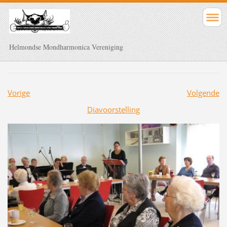
Helmondse Mondharmonica Vereniging
Vorige
Volgende
Diavoorstelling