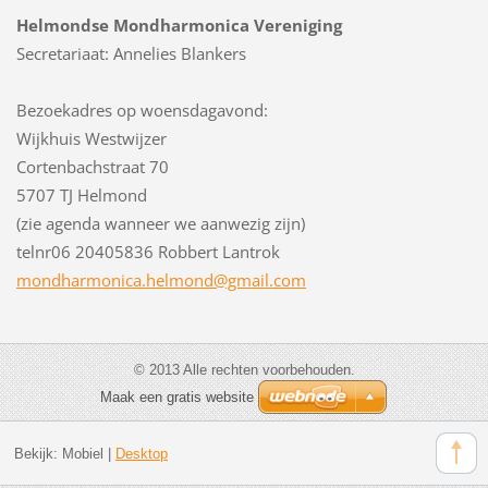
Helmondse Mondharmonica Vereniging
Secretariaat: Annelies Blankers
Bezoekadres op woensdagavond:
Wijkhuis Westwijzer
Cortenbachstraat 70
5707 TJ Helmond
(zie agenda wanneer we aanwezig zijn)
telnr06 20405836 Robbert Lantrok
mondharm
onica.he
lmond@gm
ail.com
© 2013 Alle rechten voorbehouden.
Maak een gratis website
Bekijk:
Mobiel
|
Desktop