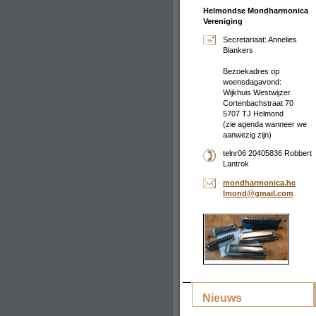
Helmondse Mondharmonica
Vereniging
Secretariaat: Annelies
Blankers
Bezoekadres op
woensdagavond:
Wijkhuis Westwijzer
Cortenbachstraat 70
5707 TJ Helmond
(zie agenda wanneer we
aanwezig zijn)
telnr06 20405836 Robbert
Lantrok
mondharm
onica.he
lmond@gm
ail.com
Nieuws