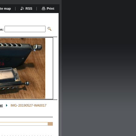
ite map
RSS
Print
n:
ca
st
IMG-20190527-WA0017