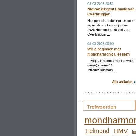
03-03-2026 20:51
Nieuwe dirigent Ronald van
Overbruggen
Niet geheel zonder trots kunnen
wij melden dat vanaf januari
2026 Helmonder Ronald van
Overbruggen...
03-03-2026 00:00
Wil je beginnen met
mondharmonica lessen?
Altijd al mondharmonica willen
(leren) spelen? 4
Introductielessen...
Alle artikelen
Trefwoorden
mondharmon
HMV
Helmond
le