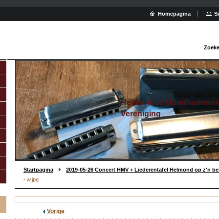
Homepagina
S
Zoeke
Helmondse Mondharmoni
Vereniging
Startpagina
2019-05-26 Concert HMV + Liederentafel Helmond op z'n be
- w.jpg
Vorige