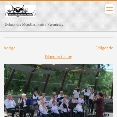
Helmondse Mondharmonica Vereniging
Vorige
Volgende
Diavoorstelling