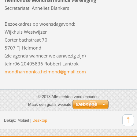
Secretariaat: Annelies Blankers
Bezoekadres op woensdagavond:
Wijkhuis Westwijzer
Cortenbachstraat 70
5707 TJ Helmond
(zie agenda wanneer we aanwezig zijn)
telnr06 20405836 Robbert Lantrok
mondharm
onica.he
lmond@gm
ail.com
© 2013 Alle rechten voorbehouden.
Maak een gratis website
Bekijk:
Mobiel
|
Desktop