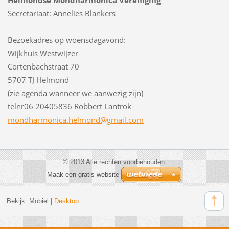
Secretariaat: Annelies Blankers
Bezoekadres op woensdagavond:
Wijkhuis Westwijzer
Cortenbachstraat 70
5707 TJ Helmond
(zie agenda wanneer we aanwezig zijn)
telnr06 20405836 Robbert Lantrok
mondharm
onica.he
lmond@gm
ail.com
© 2013 Alle rechten voorbehouden.
Maak een gratis website
Bekijk:
Mobiel
|
Desktop