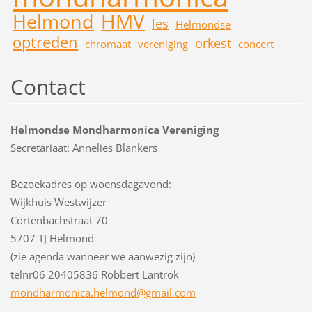
HMV
Helmond
les
Helmondse
optreden
orkest
chromaat
vereniging
concert
Contact
Helmondse Mondharmonica Vereniging
Secretariaat: Annelies Blankers
Bezoekadres op woensdagavond:
Wijkhuis Westwijzer
Cortenbachstraat 70
5707 TJ Helmond
(zie agenda wanneer we aanwezig zijn)
telnr06 20405836 Robbert Lantrok
mondharm
onica.he
lmond@gm
ail.com