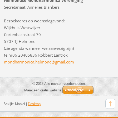
Helmondse Mondharmonica Vereniging
Secretariaat: Annelies Blankers
Bezoekadres op woensdagavond:
Wijkhuis Westwijzer
Cortenbachstraat 70
5707 TJ Helmond
(zie agenda wanneer we aanwezig zijn)
telnr06 20405836 Robbert Lantrok
mondharm
onica.he
lmond@gm
ail.com
© 2013 Alle rechten voorbehouden.
Maak een gratis website
Bekijk:
Mobiel
|
Desktop