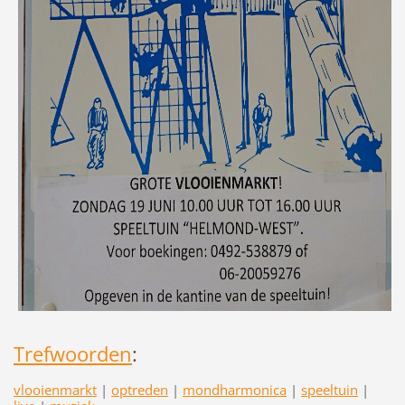
Trefwoorden
:
vlooienmarkt
|
optreden
|
mondharmonica
|
speeltuin
|