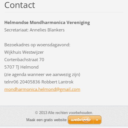
Contact
Helmondse Mondharmonica Vereniging
Secretariaat: Annelies Blankers
Bezoekadres op woensdagavond:
Wijkhuis Westwijzer
Cortenbachstraat 70
5707 TJ Helmond
(zie agenda wanneer we aanwezig zijn)
telnr06 20405836 Robbert Lantrok
mondharm
onica.he
lmond@gm
ail.com
© 2013 Alle rechten voorbehouden.
Maak een gratis website