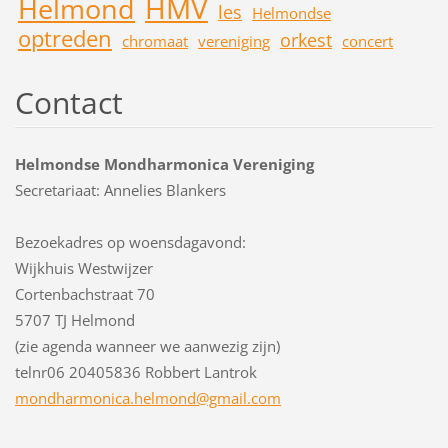
HMV
Helmond
les
Helmondse
optreden
orkest
chromaat
vereniging
concert
Contact
Helmondse Mondharmonica Vereniging
Secretariaat: Annelies Blankers
Bezoekadres op woensdagavond:
Wijkhuis Westwijzer
Cortenbachstraat 70
5707 TJ Helmond
(zie agenda wanneer we aanwezig zijn)
telnr06 20405836 Robbert Lantrok
mondharm
onica.he
lmond@gm
ail.com