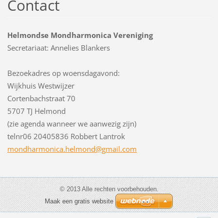
Contact
Helmondse Mondharmonica Vereniging
Secretariaat: Annelies Blankers
Bezoekadres op woensdagavond:
Wijkhuis Westwijzer
Cortenbachstraat 70
5707 TJ Helmond
(zie agenda wanneer we aanwezig zijn)
telnr06 20405836 Robbert Lantrok
mondharm
onica.he
lmond@gm
ail.com
© 2013 Alle rechten voorbehouden.
Maak een gratis website