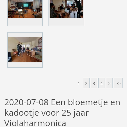
1
2
3
4
>
>>
2020-07-08 Een bloemetje en
kadootje voor 25 jaar
Violaharmonica