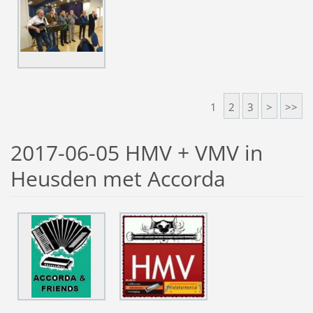
1
2
3
>
>>
2017-06-05 HMV + VMV in
Heusden met Accorda