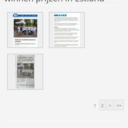
1
2
>
>>