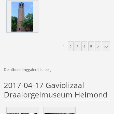
1
2
3
4
5
>
>>
De afbeeldinggalerij is leeg.
2017-04-17 Gaviolizaal
Draaiorgelmuseum Helmond