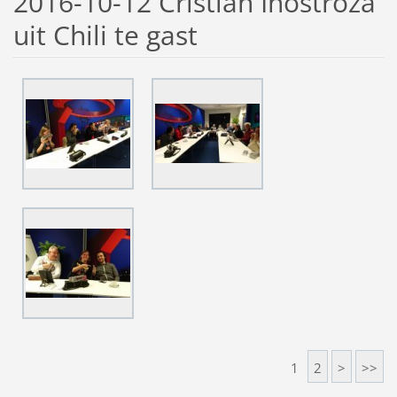
2016-10-12 Cristian Inostroza
uit Chili te gast
1
2
>
>>