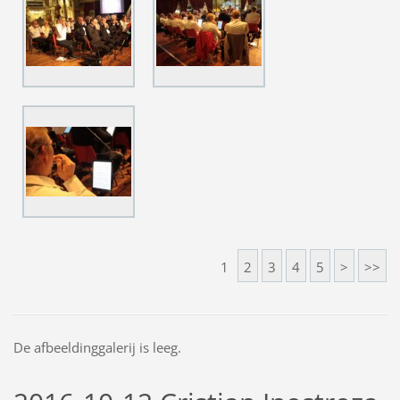
1
2
3
4
5
>
>>
De afbeeldinggalerij is leeg.