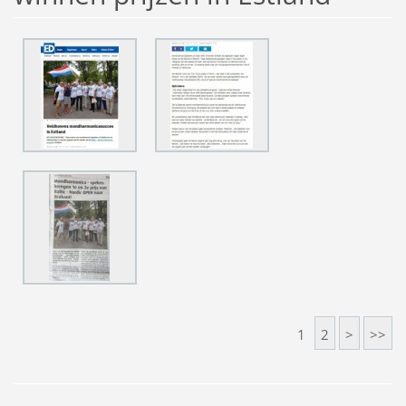
1
2
>
>>