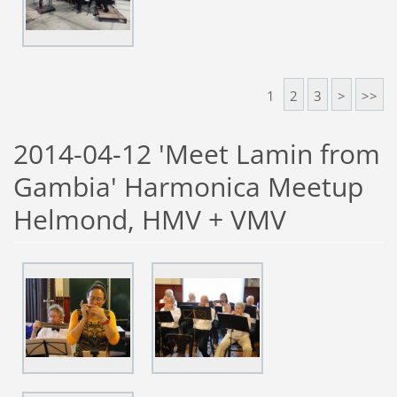
1
2
3
>
>>
2014-04-12 'Meet Lamin from
Gambia' Harmonica Meetup
Helmond, HMV + VMV