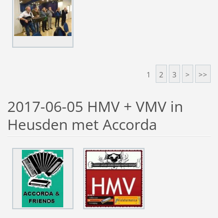
1
2
3
>
>>
2017-06-05 HMV + VMV in
Heusden met Accorda