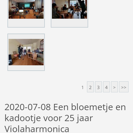
1
2
3
4
>
>>
2020-07-08 Een bloemetje en
kadootje voor 25 jaar
Violaharmonica