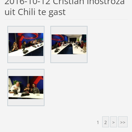
2016-10-12 Cristian Inostroza
uit Chili te gast
1
2
>
>>