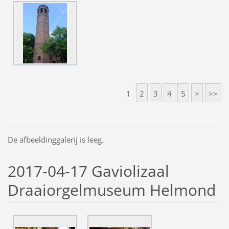
1
2
3
4
5
>
>>
De afbeeldinggalerij is leeg.
2017-04-17 Gaviolizaal
Draaiorgelmuseum Helmond