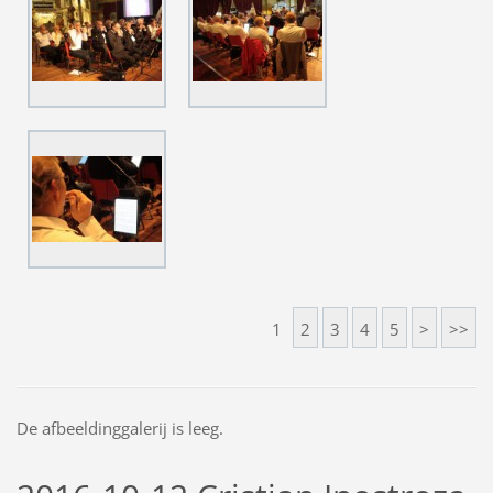
1
2
3
4
5
>
>>
De afbeeldinggalerij is leeg.