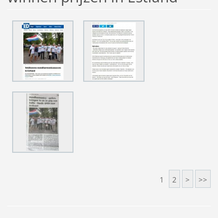
1
2
>
>>