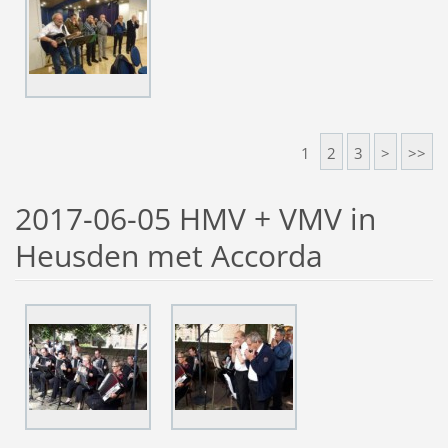
1
2
3
>
>>
2017-06-05 HMV + VMV in
Heusden met Accorda