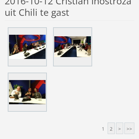
2016-10-12 Cristian Inostroza
uit Chili te gast
1
2
>
>>