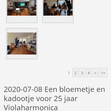
1
2
3
4
>
>>
2020-07-08 Een bloemetje en
kadootje voor 25 jaar
Violaharmonica