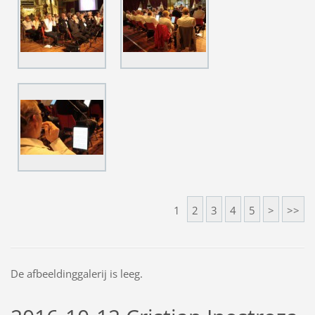
1
2
3
4
5
>
>>
De afbeeldinggalerij is leeg.